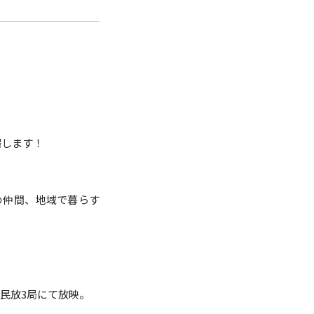
場します！
の仲間、地域で暮らす
の民放3局にて放映。