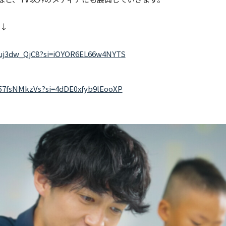
ら↓
7uj3dw_QjC8?si=iOYOR6EL66w4NYTS
y57fsNMkzVs?si=4dDE0xfyb9lEooXP