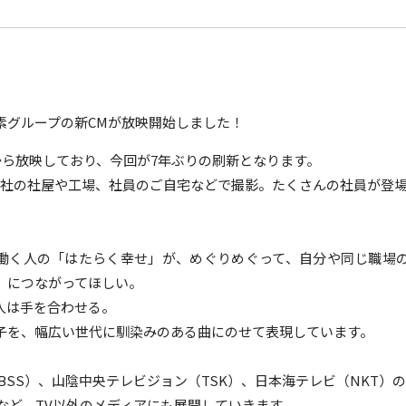
素グループの新CMが放映開始しました！
年から放映しており、今回が7年ぶりの刷新となります。
各社の社屋や工場、社員のご自宅などで撮影。たくさんの社員が登
働く人の「はたらく幸せ」が
、めぐりめぐって、自分や同じ職場
」につながってほしい。
人は手を合わせる。
子を、幅広い世代に馴染みのある曲にのせて表現しています。
BSS）、山陰中央テレビジョン（TSK）、日本海テレビ（NKT）
ubeなど、TV以外のメディアにも展開していきます。