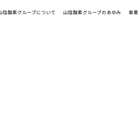
山陰酸素グループ
について
山陰酸素グループ
のあゆみ
事